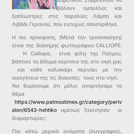
Δημοτικού Συμβουλίου να
βάλουν ομπρέλες και
ξαπλώστρες στις παραλίες Λάμπη και
Λιβάδι Γερανού, που ευτυχώς αποσύρθηκε.
Η πιο πρόσφατη, (Μετά την τροποποίηση)
είναι της διάσημης φωτογράφου CALLIOPE.
Η Calliope, είναι φίλη της Πάτμου,
βάπτισε τα δίδυμα κορίτσια της στο νησί μας
και κάθε καλοκαίρι περνάει με την
οικογένεια της τις διακοπές τους στο νησί.
Να θυμίσουμε ότι μόλις αναρτήσαμε το
θέμα
https://www.patmostimes.gr/category/periv
alon/6543-hxhtiko
αμέσως ξεκίνησαν οι
διαμαρτυρίες:
Πιο κάτω μερικά ονόματα (συγγραφείς,