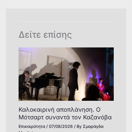
o
p
n
n
o
p
k
k
Δείτε επίσης
Καλοκαιρινή αποπλάνηση. Ο
Μότσαρτ συναντά τον Καζανόβα
Επικαιρότητα
/
07/08/2026
/ By
Σμαράγδα