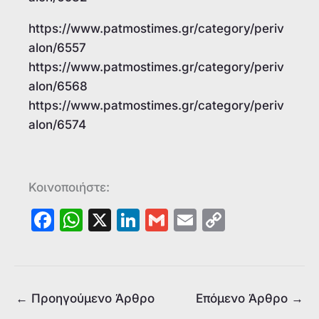
https://www.patmostimes.gr/category/periv
alon/6557
https://www.patmostimes.gr/category/periv
alon/6568
https://www.patmostimes.gr/category/periv
alon/6574
Κοινοποιήστε:
F
W
X
Li
G
E
C
a
h
n
m
m
o
c
at
k
ai
ai
p
e
s
e
l
l
y
←
Προηγούμενο Άρθρο
Επόμενο Άρθρο
→
b
A
dI
Li