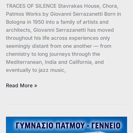
TRACES OF SILENCE Stavrakas House, Chora,
Patmos Works by Giovanni Serrazanetti Born in
Bologna in 1950 into a family of artists and
architects, Giovanni Serrazanetti has moved
throughout his life across experiences only
seemingly distant from one another — from
chemistry to long journeys through the
Mediterranean, India and California, and
eventually to jazz music,
ΙΧΝΗ
Read More »
ΣΙΩΠΗΣ:
Έκθεση
Έργων
του
Giovanni