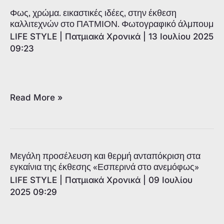
Αϊνά
Φως, χρώμα. εικαστικές ιδέες, στην έκθεση
στην
καλλιτεχνών στο ΠΑΤΜΙΟΝ. Φωτογραφικό άλμπουμ
Πλώρη:
LIFE STYLE
|
Πατμιακά Χρονικά
|
13 Ιουλίου 2025
Ιστιοφόρα
09:23
του
18ου
και
Φως,
Read More »
19ου
χρώμα.
αιώνα».
εικαστικές
Ταξίδι
ιδέες,
στην
στην
Μεγάλη προσέλευση και θερμή ανταπόκριση στα
ελληνική
έκθεση
εγκαίνια της έκθεσης «Εσπερινά στο ανεμόφως»
ναυτική
καλλιτεχνών
LIFE STYLE
|
Πατμιακά Χρονικά
|
09 Ιουλίου
παράδοση.
στο
2025 09:29
ΠΑΤΜΙΟΝ.
Φωτογραφικό