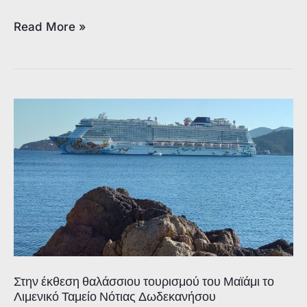
Γυμνάσιο
Read More »
Πάτμου
–
Γέννειο:
Έκθεση
ζωγραφικής
στο
Πάτμιον
Στην έκθεση θαλάσσιου τουρισμού του Μαϊάμι το
Λιμενικό Ταμείο Νότιας Δωδεκανήσου