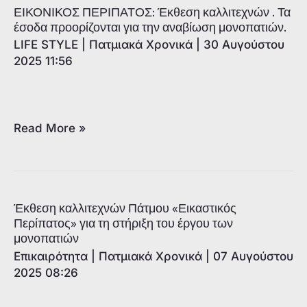
του
ΕΙΚΟΝΙΚΟΣ ΠΕΡΙΠΑΤΟΣ: Έκθεση καλλιτεχνών . Τα
Μαϊάμι
έσοδα προορίζονται για την αναβίωση μονοπατιών.
το
LIFE STYLE
|
Πατμιακά Χρονικά
|
30 Αυγούστου
Λιμενικό
2025 11:56
Ταμείο
Νότιας
Δωδεκανήσου
ΕΙΚΟΝΙΚΟΣ
Read More »
ΠΕΡΙΠΑΤΟΣ:
Έκθεση
καλλιτεχνών
.
Έκθεση καλλιτεχνών Πάτμου «Εικαστικός
Τα
Περίπατος» για τη στήριξη του έργου των
μονοπατιών
έσοδα
Επικαιρότητα
|
Πατμιακά Χρονικά
|
07 Αυγούστου
προορίζονται
2025 08:26
για
την