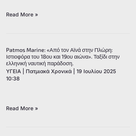
αναβίωση
μονοπατιών.
Έκθεση
Read More »
καλλιτεχνών
Πάτμου
«Εικαστικός
Περίπατος»
Patmos Marine: «Από τον Αϊνά στην Πλώρη:
για
Ιστιοφόρα του 18ου και 19ου αιώνα». Ταξίδι στην
ελληνική ναυτική παράδοση.
τη
ΥΓΕΙΑ
|
Πατμιακά Χρονικά
|
19 Ιουλίου 2025
στήριξη
10:38
του
έργου
των
μονοπατιών
Patmos
Read More »
Marine:
«Από
τον