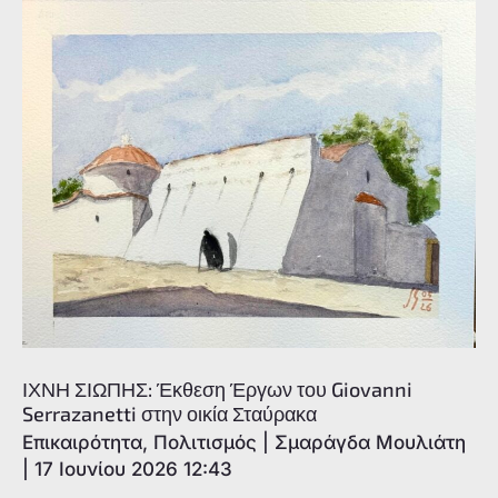
της
ύλης
–
Μεγάλη
απήχηση
για
την
έκθεση
«Αποκυήματα
–
Figments»
της
Μαρίας
ΙΧΝΗ ΣΙΩΠΗΣ: Έκθεση Έργων του Giovanni
Κουμπουρλή
Serrazanetti στην οικία Σταύρακα
στην
Επικαιρότητα
,
Πολιτισμός
|
Σμαράγδα Μουλιάτη
Οικία
|
17 Ιουνίου 2026 12:43
Σταύρακα