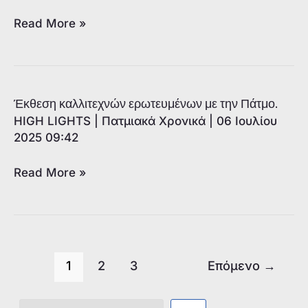
άλμπουμ
Μεγάλη
Read More »
προσέλευση
και
θερμή
ανταπόκριση
Έκθεση καλλιτεχνών ερωτευμένων με την Πάτμο.
στα
HIGH LIGHTS
|
Πατμιακά Χρονικά
|
06 Ιουλίου
εγκαίνια
2025 09:42
της
έκθεσης
Έκθεση
Read More »
«Εσπερινά
καλλιτεχνών
στο
ερωτευμένων
ανεμόφως»
με
την
Πάτμο.
1
2
3
Επόμενο
→