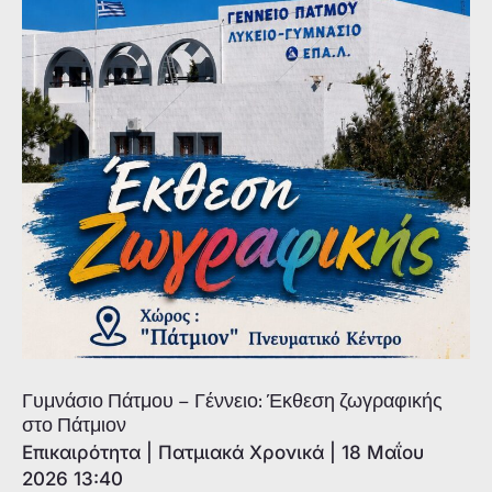
Serrazanetti
στην
οικία
Σταύρακα
Γυμνάσιο Πάτμου – Γέννειο: Έκθεση ζωγραφικής
στο Πάτμιον
Επικαιρότητα
|
Πατμιακά Χρονικά
|
18 Μαΐου
2026 13:40