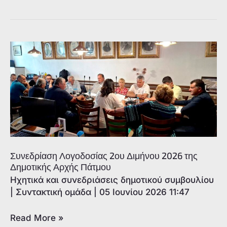
Αποφοίτησης
των
μαθητών/
τριών
Γυμνασίου
Πάτμου-
Γέννειο
Συνεδρίαση Λογοδοσίας 2ου Διμήνου 2026 της
Δημοτικής Αρχής Πάτμου
Ηχητικά και συνεδριάσεις δημοτικού συμβουλίου
|
Συντακτική ομάδα
|
05 Ιουνίου 2026 11:47
Συνεδρίαση
Read More »