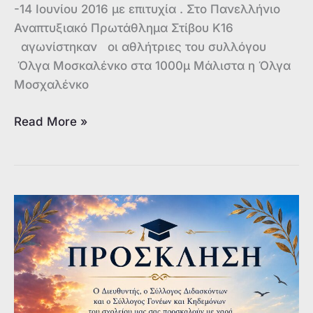
-14 Ιουνίου 2016 με επιτυχία . Στο Πανελλήνιο
Αναπτυξιακό Πρωτάθλημα Στίβου Κ16
αγωνίστηκαν οι αθλήτριες του συλλόγου
Όλγα Μοσκαλένκο στα 1000μ Μάλιστα η Όλγα
Μοσχαλένκο
Πανελλήνιο
Read More »
Αναπτυξιακό
Πρωτάθλημα
Στίβου
Κ16.
Συμμετείχε
ο
Γ.Σ.
ΣΤΑΔΙΟΝ
με
εξαιρετική