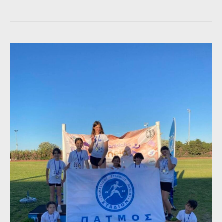
Λογοδοσίας
2ου
Διμήνου
2026
της
Δημοτικής
Αρχής
Πάτμου