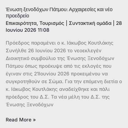
Πρωτάθλημα
Ένωση ξενοδόχων Πάτμου: Αρχαιρεσίες και νέο
Κ18
προεδρείο
Επικαιρότητα
,
Τουρισμός
|
Συντακτική ομάδα
|
28
Ιουνίου 2026 11:08
Πρόεδρος παραμένει ο κ. Ιάκωβος Κουτλάκης
Συνήλθε 26 Ιουνίου 2026 το νεοεκλεγέν
Διοικητικό συμβούλιο της Ένωσης Ξενοδόχων
Πάτμου όπως προέκυψε από τις εκλογές που
έγιναν στις 21Ιουνίου 2026 προκειμένου να
συγκροτηθούν σε Σώμα. Για την επόμενη διετία ο
κ. Ιάκωβος Κουτλάκης αναδείχθηκε και πάλι
πρόεδρος του Δ.Σ. Τα νέα μέλη του Δ.Σ. της
Ένωσης Ξενοδόχων
Ένωση
Read More »
ξενοδόχων