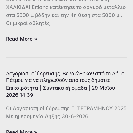
ΧΑΛΚΙΔΑ! Επίσης κατέκτησε το αργυρό μετάλλιο
στα 5000 μ βάδην και την 4η θέση στα 5000 μ .
Οι μικροί αθλητές
Έκλεισε
Read More »
ο
Μάιος
με
εξαιρετικές
Λογαριασμοί ύδρευσης. Βεβαιώθηκαν από το Δήμο
επιτυχίες
Πάτμου για να πληρωθούν από τους δημότες
του
Επικαιρότητα
|
Συντακτική ομάδα
|
29 Μαΐου
Γ.
2026 14:39
Σ.
Οι Λογαριασμοί ύδρευσης Γ’ ΤΕΤΡΑΜΗΝΟΥ 2025
ΣΤΑΔΙΟΝ
Με ημερομηνία Λήξης 30-6-2026
Λογαριασμοί
Read More »