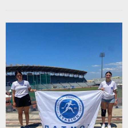
.
Έκθεση
κεραμικής
της
Μαρίας
Κουμπουρλή
”
Αποκυήματα
“