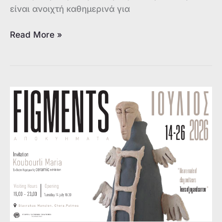
είναι ανοιχτή καθημερινά για
Έκθεση
Read More »
Κεραμικής
«Αποκυήματα
–
Figments»,
Μαρίας
Κουμπουρλή
στην
Οικία
Σταύρακα