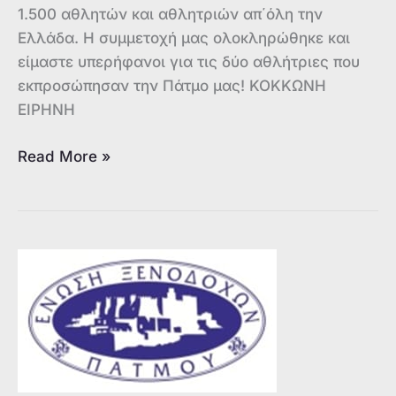
1.500 αθλητών και αθλητριών απ΄όλη την
Ελλάδα. Η συμμετοχή μας ολοκληρώθηκε και
είμαστε υπερήφανοι για τις δύο αθλήτριες που
εκπροσώπησαν την Πάτμο μας! ΚΟΚΚΩΝΗ
ΕΙΡΗΝΗ
Γ.Σ.
Read More »
ΣΤΑΔΙΟΝ
ΠΑΤΜΟΥ:
Διάκριση
και
Υπερηφάνεια
για
την
Πάτμο
στο
Πανελλήνιο