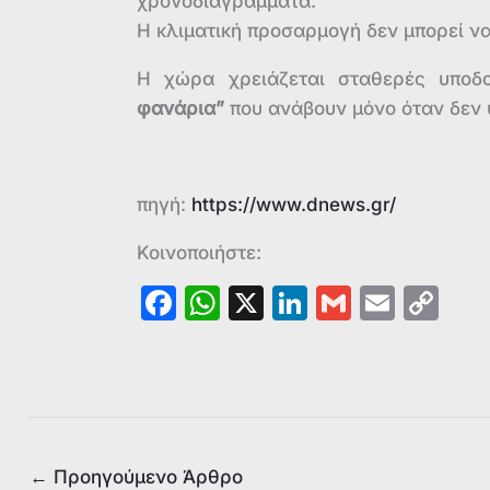
χρονοδιαγράμματα.
Η κλιματική προσαρμογή δεν μπορεί να
Η χώρα χρειάζεται σταθερές υποδο
φανάρια”
που ανάβουν μόνο όταν δεν 
πηγή:
https://www.dnews.gr/
Κοινοποιήστε:
F
W
X
Li
G
E
C
a
h
n
m
m
o
c
at
k
ai
ai
p
e
s
e
l
l
y
b
A
dI
Li
o
p
n
n
←
Προηγούμενο Άρθρο