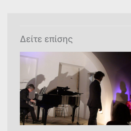
o
p
k
k
Δείτε επίσης