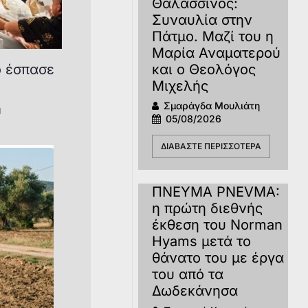
Θαλασσινός:
Συναυλία στην
Πάτμο. Μαζί του η
Μαρία Αναματερού
ο έσπασε
και ο Θεολόγος
Μιχελής
Σμαράγδα Μουλιάτη
η
05/08/2026
ΔΙΑΒΆΣΤΕ ΠΕΡΙΣΣΌΤΕΡΑ
ΠΝΕΥΜΑ PNEVMA:
η πρώτη διεθνής
έκθεση του Norman
Hyams μετά το
θάνατο του με έργα
του από τα
Δωδεκάνησα