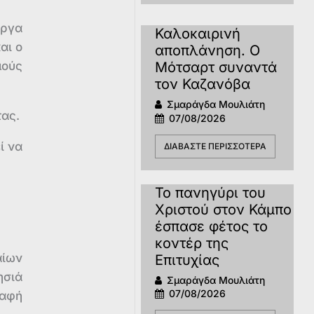
έργα
Καλοκαιρινή
αι ο
αποπλάνηση. Ο
μούς
Μότσαρτ συναντά
τον Καζανόβα
Σμαράγδα Μουλιάτη
τας.
07/08/2026
ί να
ΔΙΑΒΆΣΤΕ ΠΕΡΙΣΣΌΤΕΡΑ
Το πανηγύρι του
Χριστού στον Κάμπο
έσπασε φέτος το
κοντέρ της
αίων
Επιτυχίας
ησιά
Σμαράγδα Μουλιάτη
07/08/2026
σαφή