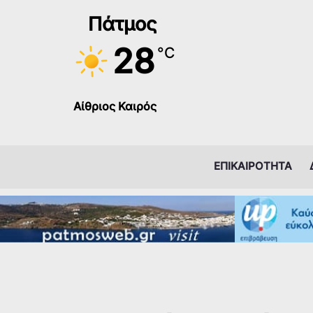
Μετάβαση
Πάτμος
στο
περιεχόμενο
28
°C
Αίθριος Καιρός
ΕΠΙΚΑΙΡΟΤΗΤΑ