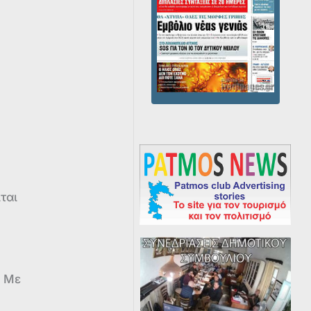
ται
. Με