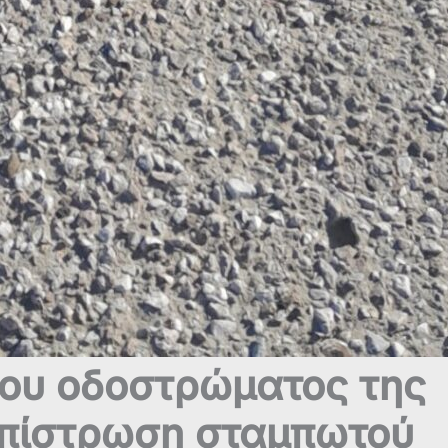
του οδοστρώματος της
επίστρωση σταμπωτού