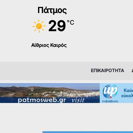
Μετάβαση
Πάτμος
στο
περιεχόμενο
29
°C
Αίθριος Καιρός
ΕΠΙΚΑΙΡΟΤΗΤΑ