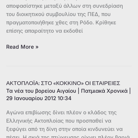
αποφασίστηκε μεταξύ άλλων στη συνεδρίαση
του διοικητικού συμβουλίου της ΠΕΔ, που
πραγματοποιήθηκε χθες στη Ρόδο. Κρίθηκε
επίσης απαραίτητο να εκδοθεί
Οι
Read More »
δήμαρχοι
απειλούν
με
«στάση
ΑΚΤΟΠΛΟΪΑ: ΣΤΟ «ΚΟΚΚΙΝΟ» ΟΙ ΕΤΑΙΡΕΙΕΣ
πληρωμών»
Τα νέα του βορείου Αιγαίου
|
Πατμιακά Χρονικά
|
29 Ιανουαρίου 2012 10:34
Aγώνα επιβίωσης δίνει πλέον ο κλάδος της
Ελληνικής Ακτοπλοίας που προσπαθεί να
ξεφύγει από τη δίνη στην οποία κινδυνεύει να
πέσει. Η σκιά της πτώχευσης ρίχνει πλέον βαριά