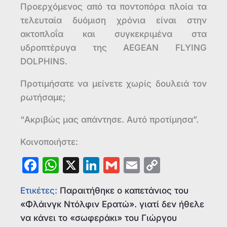
Προερχόμενος από τα ποντοπόρα πλοία τα
τελευταία δυόμιση χρόνια είναι στην
ακτοπλοΐα και συγκεκριμένα στα
υδροπτέρυγα της AEGEAN FLYING
DOLPHINS.
Προτιμήσατε να μείνετε χωρίς δουλειά τον
ρωτήσαμε;
“Ακριβώς μας απάντησε. Αυτό προτίμησα”.
Κοινοποιήστε:
F
W
X
Li
G
E
C
a
h
n
m
m
o
Ετικέτες:
Παραιτήθηκε ο καπετάνιος του
c
at
k
ai
ai
p
«Φλάινγκ Ντόλφιν Ερατώ». γιατί δεν ήθελε
e
s
e
l
l
y
να κάνει το «σωφεράκι» του Γιώργου