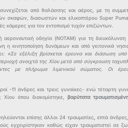
συνεχίζεται από θαλάσσης και αέρος, με τη συμμε
κών σκαφών, διασωστών και ελικοπτέρου Super Puma
κές κάμερες για τον εντοπισμό τυχόν επιζώντων.
ική αεροναυτική οδηγία (NOTAM) για τη διευκόλυνση
νη η κινητοποίηση δυνάμεων και από γειτονικά νησι
ει:
«Σε εξέλιξη βρίσκεται έρευνα και διάσωση υπό
περιοχή ανοιχτά της Χίου μετά από σύγκρουση ταχυπ
ντες με πλήρωμα λιμενικού σώματος. Οι έρε
οί -11 άνδρες και τρεις γυναίκες- ενώ τέταρτη γυν
 Χίου όπου διακομίστηκε,
βαρύτατα τραυματισμέν
ηλεύονται επίσης άλλοι 24 τραυματίες, επτά άνδρες,
υτούς εγχειρίστηκαν καθώς είχαν τραυματιστεί σε ζω