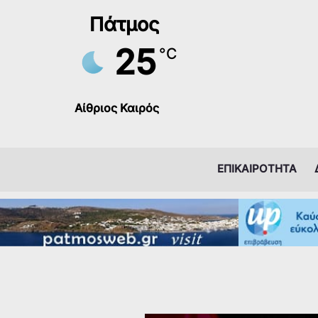
Μετάβαση
Πάτμος
στο
περιεχόμενο
25
°C
Αίθριος Καιρός
ΕΠΙΚΑΙΡΟΤΗΤΑ