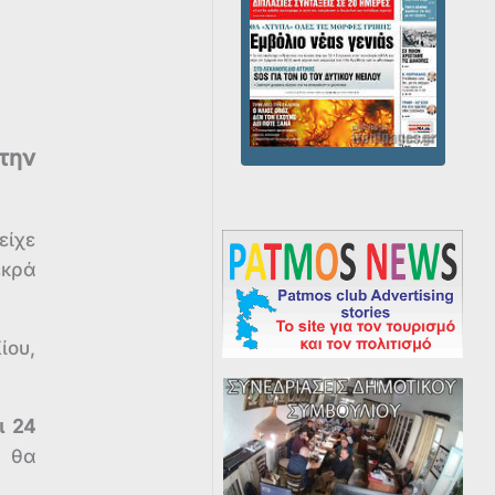
την
είχε
εκρά
ίου,
ι 24
ς θα