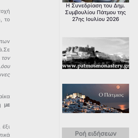
Η Συνεδρίαση του Δημ.
τοχή
Συμβουλίου Πάτμου της
27ης Ιουλίου 2026
, το
 των
ά.Σε
 τον
λόου
υνες
αίκα
η με
 έξι
Ροή ειδήσεων
τικά