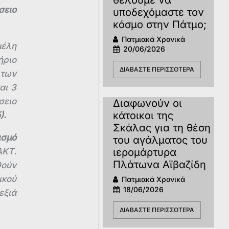
σειο
υποδεχόμαστε τον
κόσμο στην Πάτμο;
Πατμιακά Χρονικά
μέλη
20/06/2026
ήριο
ΔΙΑΒΆΣΤΕ ΠΕΡΙΣΣΌΤΕΡΑ
 των
αι 3
σειο
Διαφωνούν οι
κάτοικοι της
).
Σκάλας για τη θέση
ισμό
του αγάλματος του
ΑΚΤ.
ιερομάρτυρα
Πλάτωνα Αϊβαζίδη
θούν
ικού
Πατμιακά Χρονικά
18/06/2026
εξιά
ΔΙΑΒΆΣΤΕ ΠΕΡΙΣΣΌΤΕΡΑ