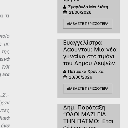
Σμαράγδα Μουλιάτη
21/06/2026
ι τι
ΔΙΑΒΆΣΤΕ ΠΕΡΙΣΣΌΤΕΡΑ
ποίο
Ευαγγελίστρα
ς με
Λαουντού: Μια νέα
 της
γυναίκα στο τιμόνι
εινά
του Δήμου Λειψών.
 Τ/Χ
Πατμιακά Χρονικά
 και
20/06/2026
ΔΙΑΒΆΣΤΕ ΠΕΡΙΣΣΌΤΕΡΑ
.Σ.-
ίχαν
Δημ. Παράταξη
ντες
“ΟΛOI ΜΑΖΙ ΓΙΑ
λικά
ΤΗΝ ΠΑΤΜΟ: Έτσι
 ένα
θέλουμε να