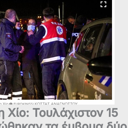
 Χίο: Τουλάχιστον 15
σώθηκαν τα έμβρυα δύο