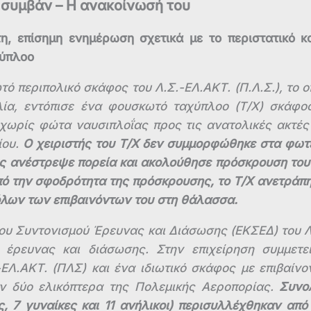
το συμβάν – Η ανακοίνωσή του
η, επίσημη ενημέρωση σχετικά με το περιστατικό κα
χύπλοο
ό περιπολικό σκάφος του Λ.Σ.-ΕΛ.ΑΚΤ. (Π.Λ.Σ.), το ο
λία, εντόπισε ένα φουσκωτό ταχύπλοο (Τ/Χ) σκάφο
 χωρίς φώτα ναυσιπλοΐας προς τις ανατολικές ακτές
ου.
Ο χειριστής του Τ/Χ δεν συμμορφώθηκε στα φωτ
ως ανέστρεψε πορεία και ακολούθησε πρόσκρουση του
πό την σφοδρότητα της πρόσκρουσης, το Τ/Χ ανετράπη
όλων των επιβαινόντων του στη θάλασσα.
ρου Συντονισμού Έρευνας και Διάσωσης (ΕΚΣΕΔ) του Λ
η έρευνας και διάσωσης. Στην επιχείρηση συμμετε
ΕΛ.ΑΚΤ. (ΠΛΣ) και ένα ιδιωτικό σκάφος με επιβαίνο
αν δύο ελικόπτερα της Πολεμικής Αεροπορίας.
Συνο
ς, 7 γυναίκες και 11 ανήλικοι) περισυλλέχθηκαν από