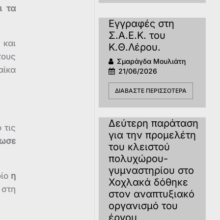
ι τα
Εγγραφές στη
Σ.Α.Ε.Κ. του
 και
Κ.Θ.Λέρου.
τους
Σμαράγδα Μουλιάτη
αίκα
21/06/2026
ΔΙΑΒΆΣΤΕ ΠΕΡΙΣΣΌΤΕΡΑ
Δεύτερη παράταση
 τις
για την προμελέτη
δωσε
του κλειστού
πολυχώρου-
γυμναστηρίου στο
ίο
η
Χοχλακά δόθηκε
 στη
στον αναπτυξιακό
οργανισμό του
έργου