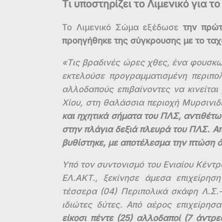
Τι υποστηρίζει το Λιμενικό για 
Το Λιμενικό Σώμα εξέδωσε
την πρώτ
προηγήθηκε της σύγκρουσης με το τα
«Τις βραδινές ώρες χθες, ένα φουσκωτ
εκτελούσε προγραμματισμένη περιπο
αλλοδαπούς επιβαίνοντες να κινείται
Χίου, στη θαλάσσια περιοχή Μυρσινιδί
και ηχητικά σήματα του ΠΛΣ, αντιθέτ
στην πλάγια δεξιά πλευρά του ΠΛΣ. Α
βυθίστηκε, με αποτέλεσμα την πτώση 
Υπό τον συντονισμό του Ενιαίου Κέντ
ΕΛ.ΑΚΤ., ξεκίνησε άμεσα επιχείρησ
τέσσερα (04) Περιπολικά σκάφη Λ.Σ.-
ιδιώτες δύτες. Από αέρος επιχείρησ
είκοσι πέντε (25) αλλοδαποί (7 άντρε