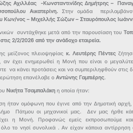
ζης Αχιλλέας -Κωνσταντινίδης Δημήτρης – Πανα
σοπούλου Αικατερίνη.
Στην ομάδα περιλαμβάνον
 Κων/νος – Μιχελλής Σώζων – Σταυρόπουλος Ιωάνν
ανικών συντάχθηκε μετά από την παρουσίαση του
Τοπ
τις 2/2/2026 από την ανάδοχο εταιρεία.
της μείζονος πλειοψηφίας
κ. Λευτέρης Πέντες
ζήτησ
 αν έχει ενημερωθεί η Μονή που είναι ο μεγαλύτ
ώστε να κάνει προτάσεις και να συμπεριληφθούν στις δ
ν ερώτηση επανέλαβε ο
Αντώνης Γαμπιέρης
.
χου
Νικήτα Τσαμπαλάκη
η οποία ήταν:
η ήταν ομόφωνη που έγινε από την Δημοτική αρχή,
ήμο Πάτμου οι μηχανικοί μας. Δεν μας ήρθε κά
χει η Μονή. Προφανώς εμείς εκπροσωπούμε κα
όλο το νησί συνολικά . Αν είχαν κάποια αντίρρηση 