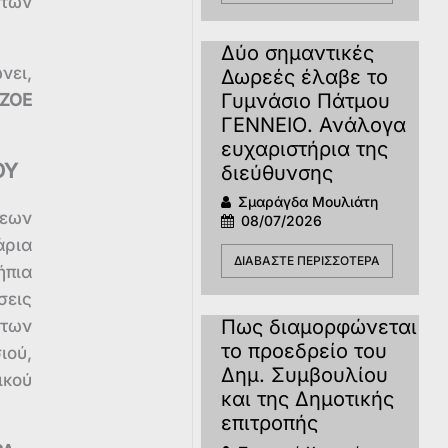
 των
Δύο σημαντικές
νει,
Δωρεές έλαβε το
Γυμνάσιο Πάτμου
 ΖΟΕ
ΓΕΝΝΕΙΟ. Ανάλογα
ευχαριστήρια της
ΟΥ
διεύθυνσης
Σμαράγδα Μουλιάτη
σεων
08/07/2026
άρια
ΔΙΑΒΆΣΤΕ ΠΕΡΙΣΣΌΤΕΡΑ
ήπια
σεις
Πως διαμορφώνεται
 των
το προεδρείο του
ιού,
Δημ. Συμβουλίου
ικού
και της Δημοτικής
επιτροπής