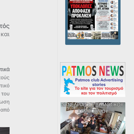
τός
 και
τικά
κούς
τικό
 του
πωση
 από