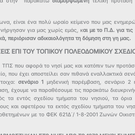
ένα στην παρακάτω
διαμορφωμένη
τελική πρόταση
να, είναι ένα πολύ ωραίο κείμενο που μας ενημερώ
ενήργησαν για μας χωρίς εμάς, κ
αι με το Π.Δ. για τις
κά, περιόρισαν αδικαιολόγητα τη δόμηση στη γη μας.
ΣΕΙΣ ΕΠΙ ΤΟΥ ΤΟΠΙΚΟΥ ΠΟΛΕΟΔΟΜΙΚΟΥ ΣΧΕΔΙ
υ ΤΠΣ που αφορά το νησί μας και κατόπιν των προτά
ίο, που έχει αποστείλει σαν πιθανά εναλλακτικά σεν
στοιχα:
σενάριο 1
μηδενική παρέμβαση, σενάριο 2 
αση, έχουμε να παραθέσουμε τις παρακάτω διευκρινή
ς τα εντός σχεδίου τμήματα του νησιού, τα όρια
τους και αφετέρου τα εκτός σχεδίου τμήματα του νησ
οθετημένων με το ΦΕΚ 621Δ΄/ 1-8-2001 Ζωνών Οικιστ