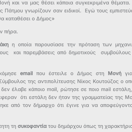
Μονή και να μας θέσει κάποια συγκεκριμένα θέματα.
ης Πάτμου γνωρίζουν σαν ειδικοί. Εγώ τους εμπιστεύ
 θα καταθέσει ο Δήμος»
ν πήρα.
άκη
η οποία παρουσίασε την πρόταση των μηχαν
πους και παρεμβάσεις από δημοτικούς συμβούλους
κόμησε
email
που έστειλε ο Δήμος στη
Μονή
γι
 Σύμβουλος της αντιπολίτευσης Nίκος Κουτούζος ο οπ
δεν έλαβε κάποιο mαil, ρώτησε σε ποιο mail εστάλη,
νέφεραν ότι εστάλη δεν ήταν της γραμματείας της Μ
ηκε από τον δήμαρχο ότι έγινε για να αποφεύγοντα
ητη τη
συκοφαντία
του δημάρχου όπως τη χαρακτήρισ