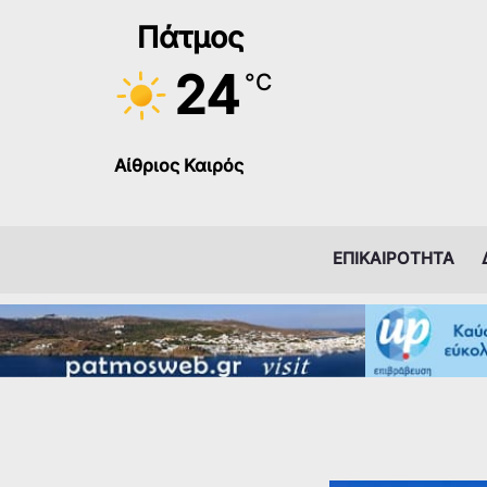
Μετάβαση
Πάτμος
στο
περιεχόμενο
24
°C
Αίθριος Καιρός
ΕΠΙΚΑΙΡΟΤΗΤΑ