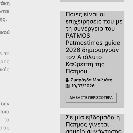
γάκη
ται
Ποιες είναι οι
ης.
επιχειρήσεις που με
τη συνέργεια του
ικού
PATMOS
Patmostimes guide
2026 δημιουργούν
ε το
τον Απόλυτο
ερος
Καθρέπτη της
ικές
Πάτμου
Σμαράγδα Μουλιάτη
10/07/2026
ΔΙΑΒΆΣΤΕ ΠΕΡΙΣΣΌΤΕΡΑ
 δεν
ποια
Σε μία εβδομάδα η
ι τα
Πάτμος γίνεται
στις
σημείο συνάντησης