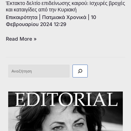
να
Έκτακτο δελτίο επιδείνωσης καιρού: Ισχυρές βροχές
συμπεριφερθείτε
και καταιγίδες από την Κυριακή
στις
Επικαιρότητα
|
Πατμιακά Χρονικά
|
10
αναμενόμενες
Φεβρουαρίου 2024 12:29
καιρικές
Έκτακτο
Read More »
συνθήκες
δελτίο
της
επιδείνωσης
κακοκαιρίας
καιρού:
ΕRΜΙΝΙΟ
Αναζήτηση
Ισχυρές
βροχές
και
καταιγίδες
από
την
Κυριακή