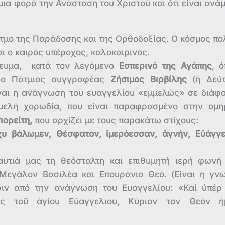
ια φορά την Ανάσταση του Χριστού και ότι είναι ανά
τμο της Παράδοσης και της Ορθοδοξίας. Ο κόσμος πο
και ο καιρός υπέροχος, καλοκαιρινός.
ευμα, κατά τον λεγόμενο
Εσπερινό της Αγάπης
, 
υ ο Πάτμιος συγγραφέας
Ζήσιμος Βιρβίλης
(ή Δεύτ
ίναι η ανάγνωση του ευαγγελίου «εμμελώς» σε διάφ
ελή χορωδία, που είναι παραφρασμένο στην ομη
ιορείτη,
που αρχίζει με τους παρακάτω στίχους:
γχυ βάλωμεν,
Θέσφατον, ἱμερόεσσαν, ἁγνήν, Εὐάγγ
αυτιά μας τη θεόσταλτη και επιθυμητή ιερή φωνή
Μεγάλον Βασιλέα και Επουράνιο Θεό. (Είναι η γν
ριν από την ανάγνωση του Ευαγγελίου: «Καί ὑπέρ
ως τοῦ ἁγίου Εὐαγγελιου, Κύριον τον Θεόν ἡ