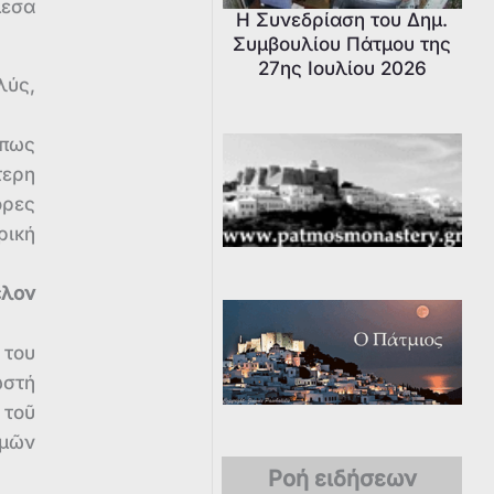
μεσα
Η Συνεδρίαση του Δημ.
Συμβουλίου Πάτμου της
27ης Ιουλίου 2026
λύς,
όπως
ερη
ορες
ρική
ελον
 του
ωστή
 τοῦ
μῶν
Ροή ειδήσεων