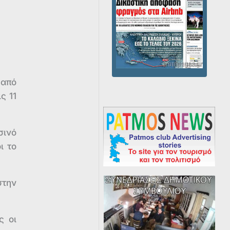
 από
ς 11
σινό
ι το
στην
ς οι