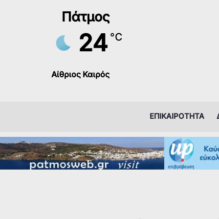
Μετάβαση
Πάτμος
στο
περιεχόμενο
24
°C
Αίθριος Καιρός
ΕΠΙΚΑΙΡΟΤΗΤΑ