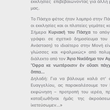
εκκλησίες επιβεβαιώνοντας για άλλη μ
μας.
Το Πάσχα φέτος ήταν λαμπρό στην Πά
οι εκκλησίες και οι πλατείες γεμάτες 
Σήμερα
Κυριακή του Πάσχα
το απόγ
γράφει σε σχετικό δημοσίευμα το
Ανάσταση) το ιδιαίτερο στην Μονή ε
γλώσσες και «ψαλμικώς» από πολυμ
διάλεκτο από τον
Άγιο Νικόδημο τον Αγ
Ὅφρα κε νωιτέροισιν ἐν οὔασι πά
ὄππα…
Δηλαδή: Για να βάλουμε καλά στ’ 
Ευαγγελίου, ας παρακαλέσουμε τον 
εκφώνηση – προτροπή του ιερέα, π
καταξιωθῆναι ἡμᾶς της ἀκροάσε
ἱκετεύσωμεν…»