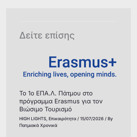
k
Δείτε επίσης
Το 1ο ΕΠΑ.Λ. Πάτμου στο
πρόγραμμα Erasmus για τον
Βιώσιμο Τουρισμό
HIGH LIGHTS
,
Επικαιρότητα
/
15/07/2026
/ By
Πατμιακά Χρονικά