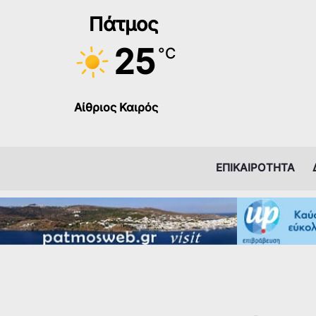
Μετάβαση
Πάτμος
στο
περιεχόμενο
25
°C
Αίθριος Καιρός
ΕΠΙΚΑΙΡΟΤΗΤΑ