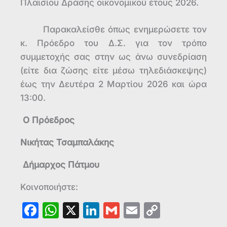
Πλαισίου Δράσης οικονομικού έτους 2026.
Παρακαλείσθε όπως ενημερώσετε τον
κ. Πρόεδρο του Δ.Σ. για τον τρόπο
συμμετοχής σας στην ως άνω συνεδρίαση
(είτε δια ζώσης είτε μέσω τηλεδιάσκεψης)
έως την Δευτέρα 2 Μαρτίου 2026 και ώρα
13:00.
Ο Πρόεδρος
Νικήτας Τσαμπαλάκης
Δήμαρχος Πάτμου
Κοινοποιήστε:
F
W
X
Li
G
E
C
a
h
n
m
m
o