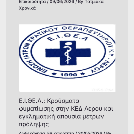
Επικαιρότητα
/
09/06/2026
/ By
Πατμιακά
Χρονικά
Ε.Ι.ΘΕ.Λ.: Kρούσματα
φυματίωσης στην ΚΕΔ Λέρου και
εγκληματική απουσία μέτρων
πρόληψης
Δωδεκάνησα
,
Επικαιρότητα
/
30/05/2026
/ By