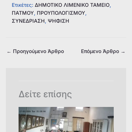
Ετικέτες:
ΔΗΜΟΤΙΚΟ ΛΙΜΕΝΙΚΟ ΤΑΜΕΙΟ
, 
c
at
k
ai
ai
p
ΠΑΤΜΟΥ
, 
ΠΡΟΥΠΟΛΟΓΙΣΜΟΥ
, 
e
s
e
l
l
y
ΣΥΝΕΔΡΙΑΣΗ
, 
ΨΗΦΙΣΗ
b
A
dI
Li
o
p
n
n
o
p
k
←
Προηγούμενο Άρθρο
Επόμενο Άρθρο
→
k
Δείτε επίσης