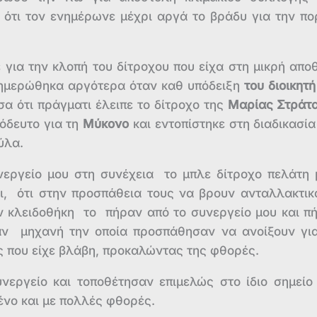
 ότι τον ενημέρωνε μέχρι αργά το βράδυ για την πο
 για την κλοπή του δίτροχου που είχα στη μικρή απο
ενημερώθηκα αργότερα όταν καθ υπόδειξη
του διοικητή
α ότι πράγματι έλειπε το δίτροχο της
Μαρίας Στράτ
νόδευτο για τη
Μύκονο
και εντοπίστηκε στη διαδικασία
ύλα.
εργείο μου στη συνέχεια το μπλε δίτροχο πελάτη 
αι, ότι στην προσπάθεια τους να βρουν ανταλλακτικ
ην κλειδοθήκη το πήραν από το συνεργείο μου και π
σαν μηχανή την οποία προσπάθησαν να ανοίξουν γι
ς που είχε βλάβη, προκαλώντας της φθορές.
νεργείο και τοποθέτησαν επιμελώς στο ίδιο σημείο
ένο και με πολλές φθορές.