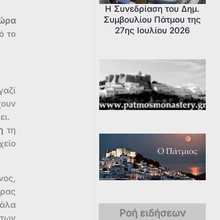
Η Συνεδρίαση του Δημ.
Συμβουλίου Πάτμου της
 ώρα
27ης Ιουλίου 2026
ό το
γαζί
χουν
ει.
η
τη
χείο
νος,
ερας
κάλα
Ροή ειδήσεων
 των