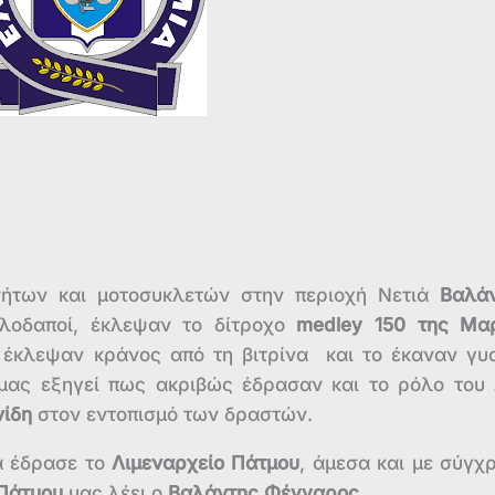
νήτων και μοτοσυκλετών στην περιοχή Νετιά
Βαλάν
λοδαποί, έκλεψαν το δίτροχο
medley 150 της Μα
 έκλεψαν κράνος από τη βιτρίνα
και το έκαναν γυ
 μας εξηγεί πως ακριβώς έδρασαν και το ρόλο του
νίδη
στον εντοπισμό των δραστών.
α έδρασε το
Λιμεναρχείο Πάτμου
, άμεσα και με σύγχ
 Πάτμου
μας λέει ο
Βαλάντης Φέγγαρος
.