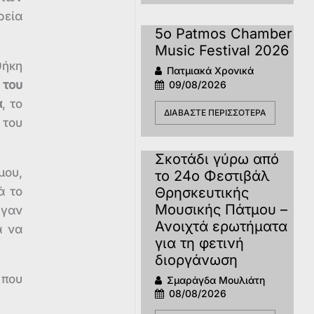
ρεία
5o Patmos Chamber
Music Festival 2026
θήκη
Πατμιακά Χρονικά
 του
09/08/2026
α
, το
ΔΙΑΒΆΣΤΕ ΠΕΡΙΣΣΌΤΕΡΑ
 του
Σκοτάδι γύρω από
μου,
το 24ο Φεστιβάλ
Θρησκευτικής
ά το
Μουσικής Πάτμου –
ήγαν
Ανοιχτά ερωτήματα
α να
για τη φετινή
διοργάνωση
 που
Σμαράγδα Μουλιάτη
08/08/2026