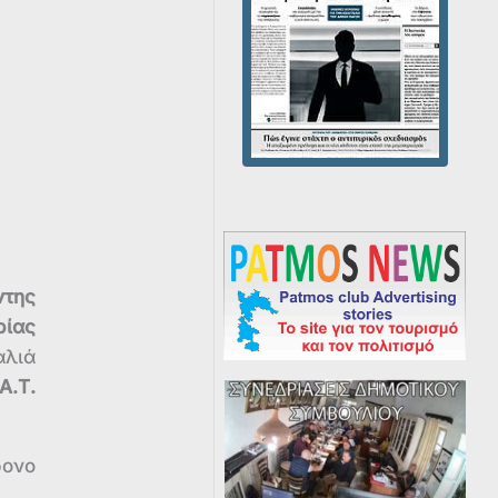
της
ρίας
αλιά
Α.Τ.
ρονο