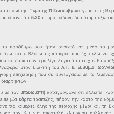
υ το πρωί της
Πέμπτης 11 Σεπτεμβρίου
, γύρω στις
9 η
μου είπανε ότι
5.30
η ώρα είδανε δύο άτομα έξω απ
.
ι το παράθυρο μου ήταν ανοιχτό και μέσα το μα
αι άνω κάτω. Βλέπω τις κάμερες που έχω έξω να έ
ου και διαπιστώνω με λίγα λόγια ότι το είχαν διαρρήξ
Αναφέρω στον διοικητή του
Α.Τ. κ. Ευθύμιο Ιωαννίδ
γορη επιχείρηση που σε συνεργασία με το λιμεναρ
 διαρρηκτών.
ου με τον
υποδιοικητή
καταγράψανε ότι έλλειπε, κρά
λειπε μία κάρτα τραπέζης, πήραν την κάρτα της κάμ
ανε τις κάμερες όλης της περιοχής μέχρι και τη Σ
έρωσε την Κω για αποστολή κλιμακίου συλλογής