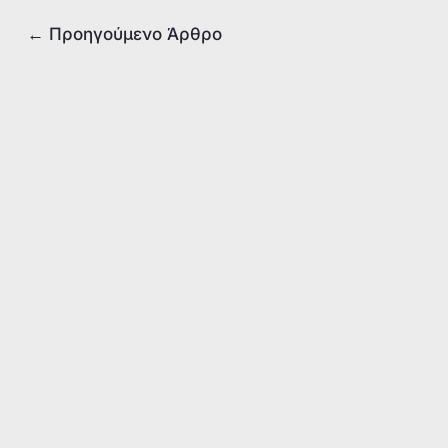
o
p
k
←
Προηγούμενο Άρθρο
k