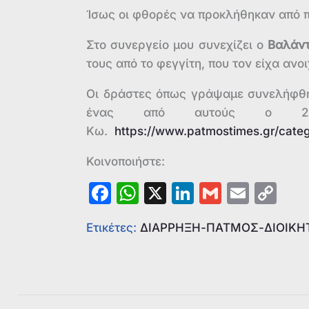
Ίσως οι φθορές να προκλήθηκαν από 
Στο συνεργείο μου συνεχίζει ο
Βαλάν
τους από το φεγγίτη, που τον είχα ανο
Οι δράστες όπως γράψαμε συνελήφθη
ένας από αυτούς ο 24χρ
Κω.
https://www.patmostimes.gr/cate
Κοινοποιήστε:
F
W
X
Li
G
E
C
a
h
n
m
m
o
Ετικέτες:
ΔΙΑΡΡΗΞΗ-ΠΑΤΜΟΣ-ΔΙΟΙΚΗ
c
at
k
ai
ai
p
e
s
e
l
l
y
b
A
dI
Li
o
p
n
n