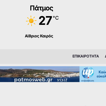
Μετάβαση
Πάτμος
στο
περιεχόμενο
27
°C
Αίθριος Καιρός
ΕΠΙΚΑΙΡΟΤΗΤΑ