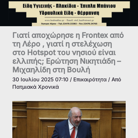
Γιατί αποχώρησε η Frontex από
τη Λέρο , γιατί η στελέχωση
στο Hotspot του νησιού είναι
ελλιπής; Ερώτηση Νικητιάδη –
Μιχαηλίδη στη Βουλή
30 Ιουλίου 2025 07:10
/
Επικαιρότητα
/ Από
Πατμιακά Χρονικά