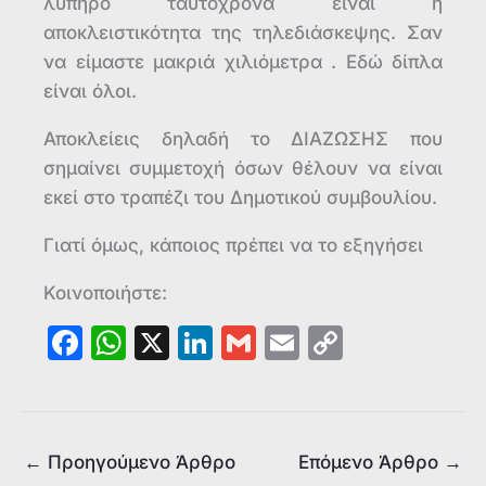
λυπηρό ταυτόχρονα είναι η
αποκλειστικότητα της τηλεδιάσκεψης. Σαν
να είμαστε μακριά χιλιόμετρα . Εδώ δίπλα
είναι όλοι.
Αποκλείεις δηλαδή το ΔΙΑΖΩΣΗΣ που
σημαίνει συμμετοχή όσων θέλουν να είναι
εκεί στο τραπέζι του Δημοτικού συμβουλίου.
Γιατί όμως, κάποιος πρέπει να το εξηγήσει
Κοινοποιήστε:
F
W
X
Li
G
E
C
a
h
n
m
m
o
c
at
k
ai
ai
p
e
s
e
l
l
y
←
Προηγούμενο Άρθρο
Επόμενο Άρθρο
→
b
A
dI
Li