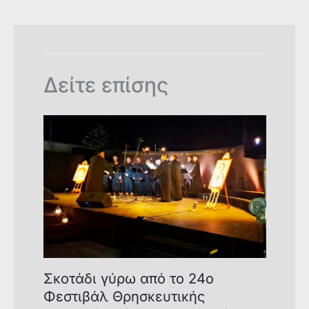
o
p
n
n
o
p
k
k
Δείτε επίσης
Σκοτάδι γύρω από το 24ο
Φεστιβάλ Θρησκευτικής