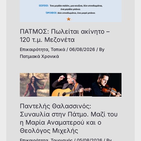
ΠΑΤΜΟΣ: Πωλείται ακίνητο –
120 τ.μ. Μεζονέτα
Επικαιρότητα
,
Τοπικά
/
06/08/2026
/ By
Πατμιακά Χρονικά
Παντελής Θαλασσινός:
Συναυλία στην Πάτμο. Μαζί του
η Μαρία Αναματερού και ο
Θεολόγος Μιχελής
Επικαιρότητα
,
Τουρισμός
/
05/08/2026
/ By