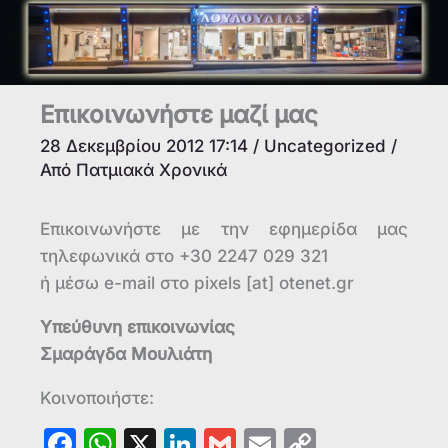
Επικοινωνήστε μαζί μας
28 Δεκεμβρίου 2012 17:14
/
Uncategorized
/
Από
Πατμιακά Χρονικά
Επικοινωνήστε με την εφημερίδα μας
τηλεφωνικά στο +30 2247 029 321
ή μέσω e-mail στο pixels [at] otenet.gr
Υπεύθυνη επικοινωνίας
Σμαράγδα Μουλιάτη
Κοινοποιήστε:
F
W
X
Li
G
E
C