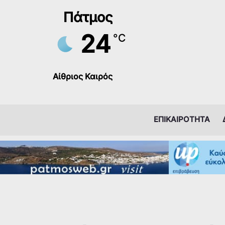
Μετάβαση
Πάτμος
στο
περιεχόμενο
24
°C
Αίθριος Καιρός
ΕΠΙΚΑΙΡΟΤΗΤΑ