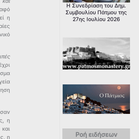
 και
Η Συνεδρίαση του Δημ.
ραφό
Συμβουλίου Πάτμου της
εί η
27ης Ιουλίου 2026
αίες
νικό
ιπές
έχρι
εσμα
γεία
τηση
ησαν
ς, η
 και
Ροή ειδήσεων
ς, η