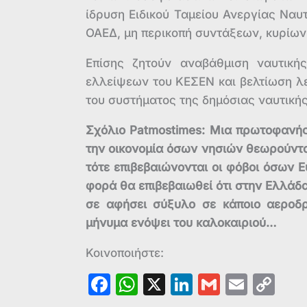
ίδρυση Ειδικού Ταμείου Ανεργίας Να
ΟΑΕΔ, μη περικοπή συντάξεων, κυρίων
Επίσης ζητούν αναβάθμιση ναυτική
ελλείψεων του ΚΕΣΕΝ και βελτίωση λ
του συστήματος της δημόσιας ναυτικής
Σχόλιο Patmostimes: Μια πρωτοφανής
την οικονομία όσων νησιών θεωρούνται
τότε επιβεβαιώνονται οι φόβοι όσων
φορά θα επιβεβαιωθεί ότι στην Ελλάδα
σε αφήσει σύξυλο σε κάποιο αεροδρό
μήνυμα ενόψει του καλοκαιριού…
Κοινοποιήστε:
F
W
X
Li
G
E
C
a
h
n
m
m
o