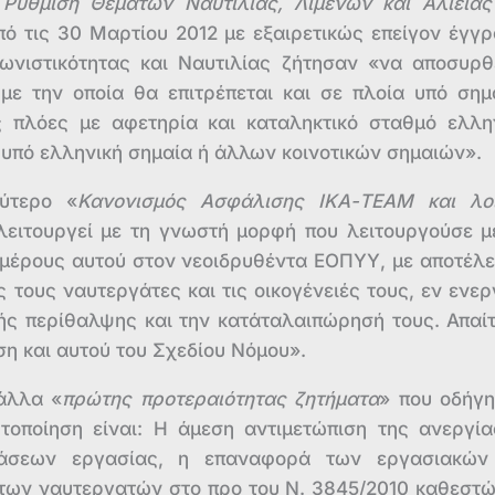
Ρύθμιση Θεμάτων Ναυτιλίας, Λιμένων και Αλιείας
ό τις 30 Μαρτίου 2012 με εξαιρετικώς επείγον έγγ
ωνιστικότητας και Ναυτιλίας ζήτησαν «να αποσυρθ
 με την οποία θα επιτρέπεται και σε πλοία υπό σημ
ς πλόες με αφετηρία και καταληκτικό σταθμό ελλη
α υπό ελληνική σημαία ή άλλων κοινοτικών σημαιών».
ύτερο «
Κανονισμός Ασφάλισης ΙΚΑ-ΤΕΑΜ και λο
λειτουργεί με τη γνωστή μορφή που λειτουργούσε μ
ή μέρους αυτού στον νεοιδρυθέντα ΕΟΠΥΥ, με αποτέλ
τους ναυτεργάτες και τις οικογένειές τους, εν ενερ
κής περίθαλψης και την κατάταλαιπώρησή τους. Απαί
ση και αυτού του Σχεδίου Νόμου».
άλλα «
πρώτης προτεραιότητας ζητήματα
» που οδήγ
τοποίηση είναι: Η άμεση αντιμετώπιση της ανεργία
άσεων εργασίας, η επαναφορά των εργασιακών
των ναυτεργατών στο προ του Ν. 3845/2010 καθεστώ