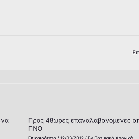
Επ
ένα
Προς 48ωρες επαναλαβανoμενες απ
ΠΝΟ
Επικαιρότητα
/
12/03/2012
/ By
Πατμιακά Χρονικά