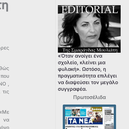
τη
ώρες
«Όταν ανοίγει ένα
σχολείο, κλείνει μια
αθώς
φυλακή». Ωστόσο, η
πραγματικότητα επιλέγει
που
να διαψεύσει τον μεγάλο
ΝΟ ,
συγγραφέα.
 τις
Πρωτοσέλιδα
:«Με
 να
μόνο