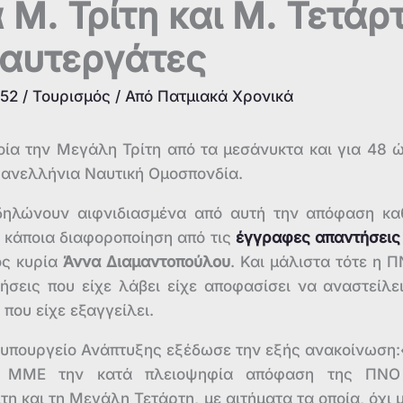
 Μ. Τρίτη και Μ. Τετάρ
ναυτεργάτες
:52
/
Τουρισμός
/ Από
Πατμιακά Χρονικά
οία την Μεγάλη Τρίτη από τα μεσάνυκτα και για 48 
Πανελλήνια Ναυτική Ομοσπονδία.
 δηλώνουν αιφνιδιασμένα από αυτή την απόφαση κ
 κάποια διαφοροποίηση από τις
έγγραφες απαντήσεις
ός κυρία
Άννα Διαμαντοπούλου
. Και μάλιστα τότε η Π
σεις που είχε λάβει είχε αποφασίσει να αναστείλει
ου είχε εξαγγείλει.
ο υπουργείο Ανάπτυξης εξέδωσε την εξής ανακοίνωση
α ΜΜΕ την κατά πλειοψηφία απόφαση της ΠΝΟ
η και τη Μεγάλη Τετάρτη, με αιτήματα τα οποία, όχι 