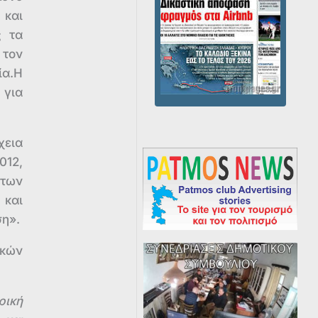
 και
ς τα
 τον
ία.Η
 για
χεια
012,
 των
 και
ση».
ικών
ρική