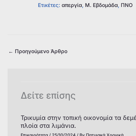
Ετικέτες:
απεργία
, 
Μ. Εβδομάδα
, 
ΠΝΟ
c
at
k
ai
ai
p
e
s
e
l
l
y
b
A
dI
Li
o
p
n
n
o
p
k
←
Προηγούμενο Άρθρο
k
Δείτε επίσης
Τρικυμία στην τοπική οικονομία τα δεμ
πλοία στα λιμάνια.
Επικαιρότητα
/
25/10/2024
/ By
Πατμιακά Χρονικά