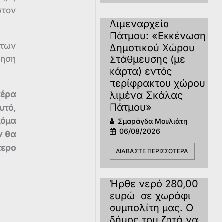
στον
Λιμεναρχείο
Πάτμου: «Εκκένωση
 των
Δημοτικού Χώρου
Στάθμευσης (με
γηση
κάρτα) εντός
περίφρακτου χώρου
αέρα
λιμένα Σκάλας
Πάτμου»
υτό,
κόμα
Σμαράγδα Μουλιάτη
06/08/2026
ν θα
τερο
ΔΙΑΒΆΣΤΕ ΠΕΡΙΣΣΌΤΕΡΑ
Ήρθε νερό 280,00
ευρώ σε χωράφι
συμπολίτη μας. Ο
δήμος του ζητά να