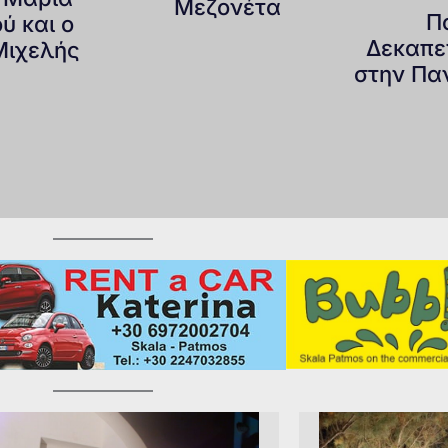
Μεζονέτα
Π
ύ και ο
Δεκαπε
Μιχελής
στην Πα