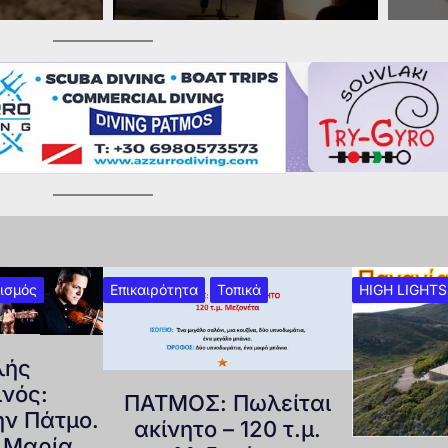
ισμός
Επικαιρότητα
Τοπικά
HIGH LIGHTS
λής
νός:
ΠΑΤΜΟΣ: Πωλείται
ην Πάτμο.
ακίνητο – 120 τ.μ.
η Μαρία