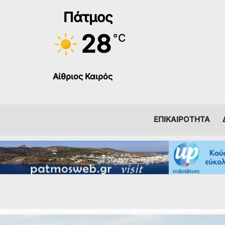
Μετάβαση
Πάτμος
στο
περιεχόμενο
28
°C
Αίθριος Καιρός
ΕΠΙΚΑΙΡΟΤΗΤΑ