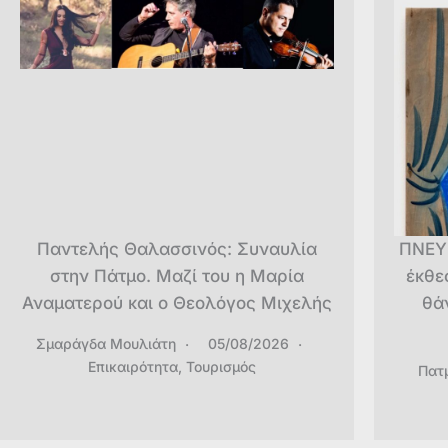
Παντελής Θαλασσινός: Συναυλία
ΠΝΕΥ
στην Πάτμο. Μαζί του η Μαρία
έκθε
Αναματερού και ο Θεολόγος Μιχελής
θά
Σμαράγδα Μουλιάτη
05/08/2026
Επικαιρότητα
,
Τουρισμός
Πατ