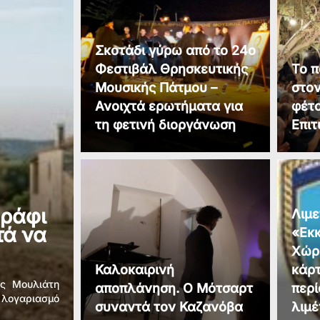
Σκοτάδι γύρω από το 24ο
Φεστιβάλ Θρησκευτικής
Το π
Μουσικής Πάτμου –
στο
Ανοιχτά ερωτήματα για
φέτο
τη φετινή διοργάνωση
Επιτ
ωράφι
Λιμε
τά να
«Εκ
Χώρ
Καλοκαιρινή
κάρτ
ας Μουλιάτη
αποπλάνηση. Ο Μότσαρτ
περ
 λογαριασμό
συναντά τον Καζανόβα
λιμ