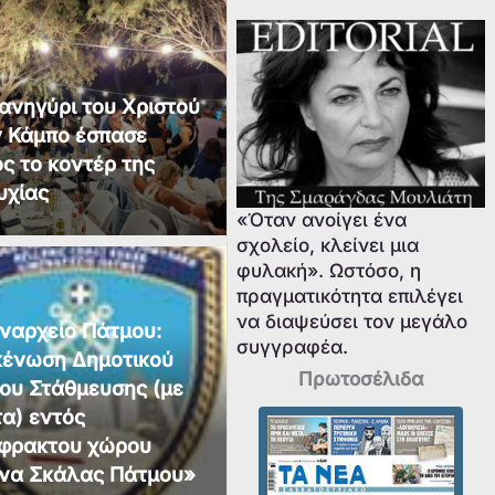
ανηγύρι του Χριστού
ν Κάμπο έσπασε
ς το κοντέρ της
υχίας
«Όταν ανοίγει ένα
σχολείο, κλείνει μια
φυλακή». Ωστόσο, η
πραγματικότητα επιλέγει
να διαψεύσει τον μεγάλο
ναρχείο Πάτμου:
συγγραφέα.
κένωση Δημοτικού
Πρωτοσέλιδα
ου Στάθμευσης (με
α) εντός
ίφρακτου χώρου
ένα Σκάλας Πάτμου»