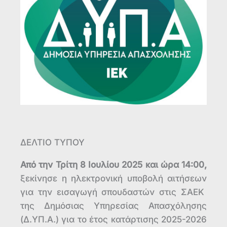
ΔΕΛΤΙΟ ΤΥΠΟΥ
Από την Τρίτη 8 Ιουλίου
2025 και ώρα 14:00,
ξεκίνησε η ηλεκτρονική υποβολή αιτήσεων
για την εισαγωγή σπουδαστών στις ΣΑΕΚ
της Δημόσιας Υπηρεσίας Απασχόλησης
(Δ.ΥΠ.Α.) για το έτος κατάρτισης 2025-2026